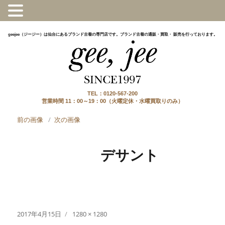
geejee（ジージー）は仙台にあるブランド古着の専門店です。ブランド古着の通販・買取・ 販売を行っております。
TEL：0120-567-200
営業時間 11：00～19：00（火曜定休・水曜買取りのみ）
前の画像
次の画像
デサント
投
フ
2017年4月15日
1280 × 1280
稿
ル