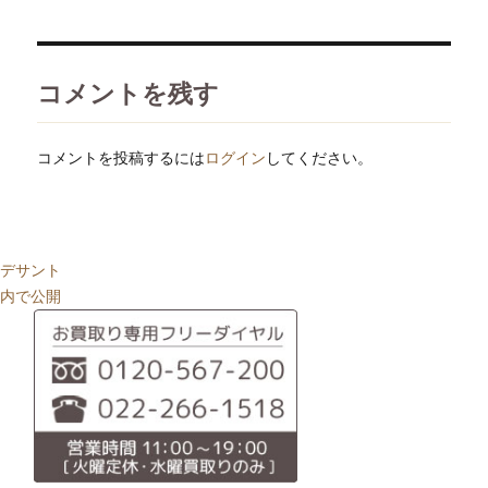
日:
サ
イ
ズ
コメントを残す
コメントを投稿するには
ログイン
してください。
投
デサント
稿
内で公開
ナ
ビ
ゲ
ー
シ
ョ