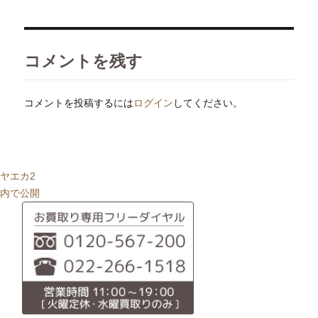
日:
サ
イ
ズ
コメントを残す
コメントを投稿するには
ログイン
してください。
投
ヤエカ2
稿
内で公開
ナ
ビ
ゲ
ー
シ
ョ