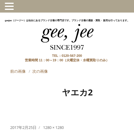
geejee（ジージー）は仙台にあるブランド古着の専門店です。ブランド古着の通販・買取・ 販売を行っております。
TEL：0120-567-200
営業時間 11：00～19：00（火曜定休・水曜買取りのみ）
前の画像
次の画像
ヤエカ2
投
フ
2017年2月25日
1280 × 1280
稿
ル