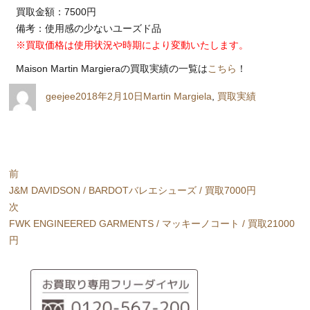
買取金額：7500円
備考：使用感の少ないユーズド品
※買取価格は使用状況や時期により変動いたします。
Maison Martin Margieraの買取実績の一覧は
こちら
！
投
投
カ
geejee
2018年2月10日
Martin Margiela
,
買取実績
稿
稿
テ
者
日:
ゴ
リ
ー
投
前
稿
前
J&M DAVIDSON / BARDOTバレエシューズ / 買取7000円
ナ
の
次
ビ
投
次
FWK ENGINEERED GARMENTS / マッキーノコート / 買取21000
稿:
の
円
ゲ
投
ー
稿:
シ
ョ