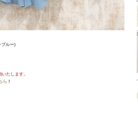
ンブルー)
。
動いたします。
ちら
！