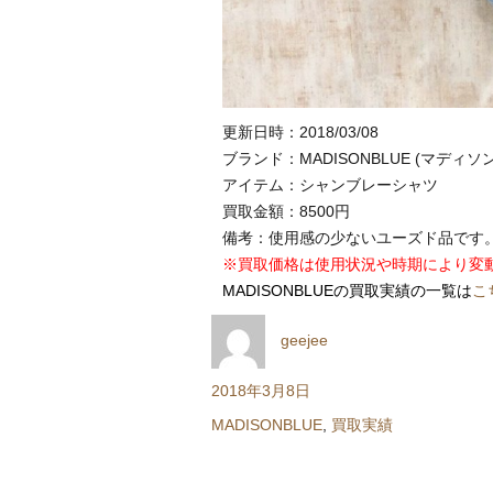
更新日時：2018/03/08
ブランド：MADISONBLUE (マディソ
アイテム：シャンブレーシャツ
買取金額：8500円
備考：使用感の少ないユーズド品です
※買取価格は使用状況や時期により変
MADISONBLUEの買取実績の一覧は
こ
投
geejee
稿
者
投
2018年3月8日
稿
カ
MADISONBLUE
,
買取実績
日:
テ
ゴ