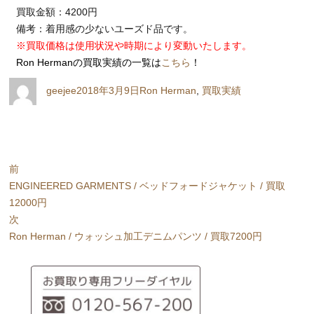
買取金額：4200円
備考：着用感の少ないユーズド品です。
※買取価格は使用状況や時期により変動いたします。
Ron Hermanの買取実績の一覧は
こちら
！
投
投
カ
geejee
2018年3月9日
Ron Herman
,
買取実績
稿
稿
テ
者
日:
ゴ
リ
ー
投
前
稿
前
ENGINEERED GARMENTS / ベッドフォードジャケット / 買取
ナ
の
12000円
ビ
投
次
稿:
次
Ron Herman / ウォッシュ加工デニムパンツ / 買取7200円
ゲ
の
ー
投
シ
稿:
ョ