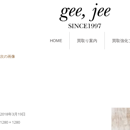
HOME
買取り案内
買取強化
次の画像
投
2018年3月19日
稿
フ
1280 × 1280
日:
ル