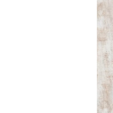
サ
イ
ズ