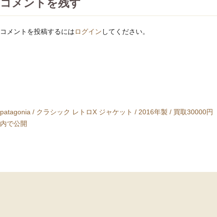
コメントを残す
コメントを投稿するには
ログイン
してください。
投
patagonia / クラシック レトロX ジャケット / 2016年製 / 買取30000円
稿
内で公開
ナ
ビ
ゲ
ー
シ
ョ
ン