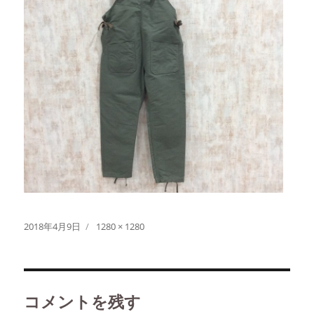
投
フ
2018年4月9日
1280 × 1280
稿
ル
日:
サ
イ
ズ
コメントを残す