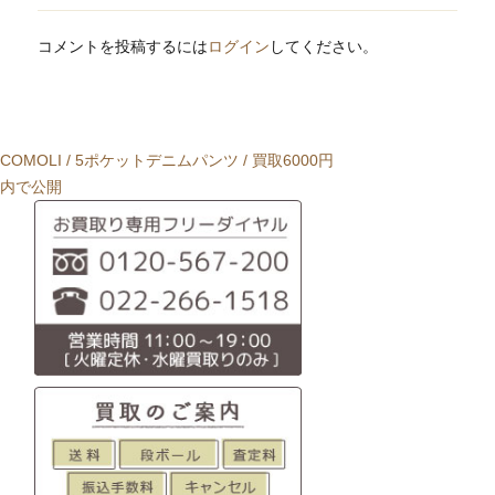
コメントを投稿するには
ログイン
してください。
投
COMOLI / 5ポケットデニムパンツ / 買取6000円
稿
内で公開
ナ
ビ
ゲ
ー
シ
ョ
ン