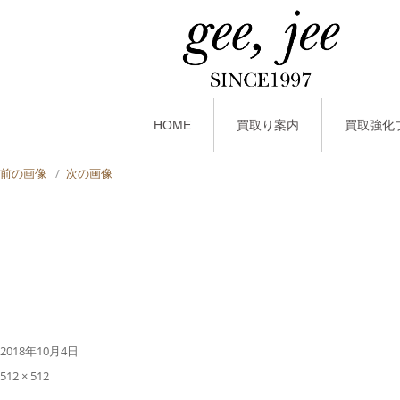
HOME
買取り案内
買取強化
前の画像
次の画像
投
2018年10月4日
稿
フ
512 × 512
日:
ル