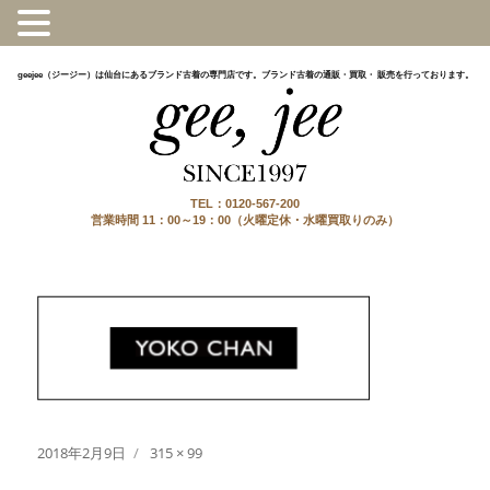
geejee（ジージー）は仙台にあるブランド古着の専門店です。ブランド古着の通販・買取・ 販売を行っております。
TEL：0120-567-200
営業時間 11：00～19：00（火曜定休・水曜買取りのみ）
投
フ
2018年2月9日
315 × 99
稿
ル