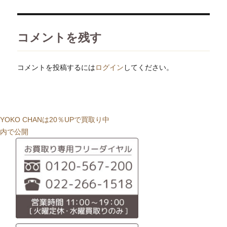
日:
サ
イ
ズ
コメントを残す
コメントを投稿するには
ログイン
してください。
投
YOKO CHANは20％UPで買取り中
稿
内で公開
ナ
ビ
ゲ
ー
シ
ョ
ン